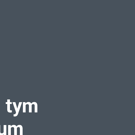
z tym
rum