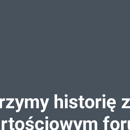
zymy historię 
rtościowym fo