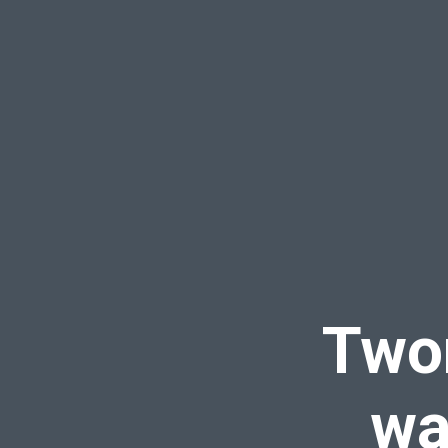
Twor
wa