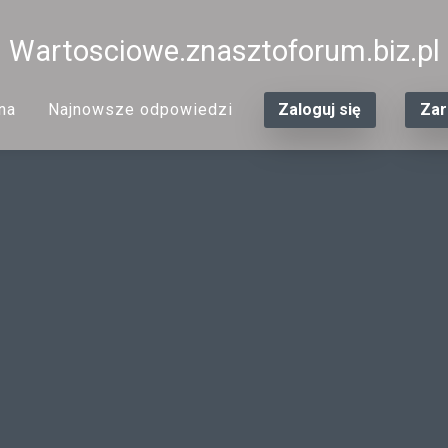
Wartosciowe.znasztoforum.biz.pl
na
Najnowsze odpowiedzi
Zaloguj się
Zar