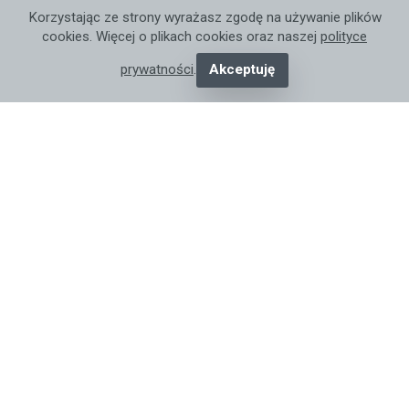
Korzystając ze strony wyrażasz zgodę na używanie plików
cookies. Więcej o plikach cookies oraz naszej
polityce
prywatności
.
Akceptuję
Jakie przyczyny mogą powodować
wycieki w domu?
Strona główna
>
Biznes i Ekonomia
>
Remonty
> Jakie
przyczyny mogą powodować wycieki w domu?
Dodaj Post