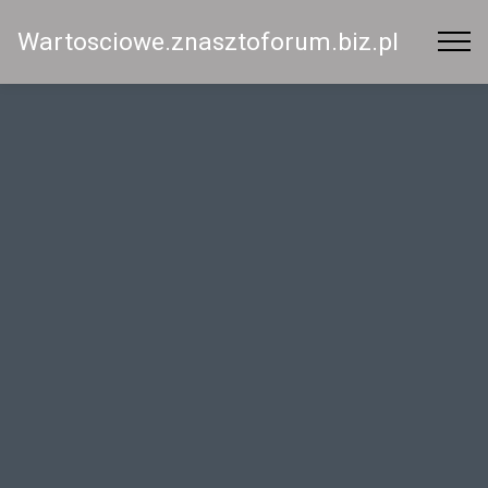
Wartosciowe.znasztoforum.biz.pl