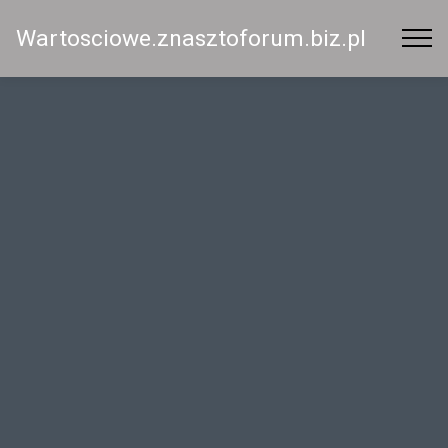
Wartosciowe.znasztoforum.biz.pl