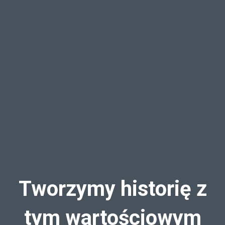
Tworzymy historię z
tym wartościowym