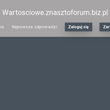
Wartosciowe.znasztoforum.biz.pl
na
Najnowsze odpowiedzi
Zaloguj się
Zar