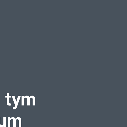
z tym
rum