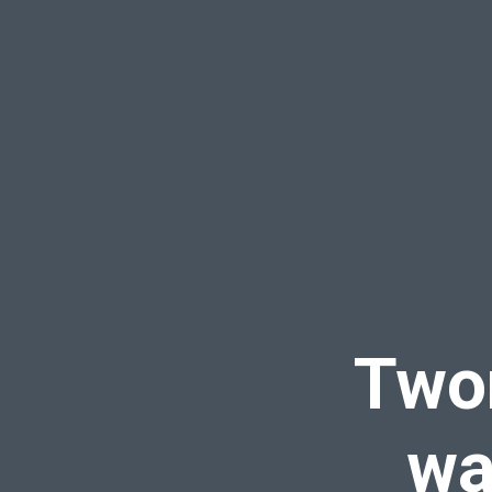
Twor
wa