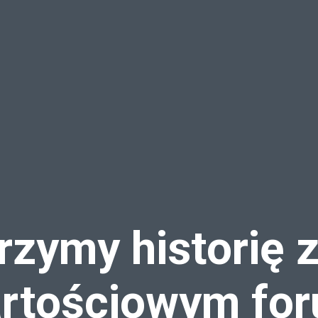
zymy historię 
rtościowym fo