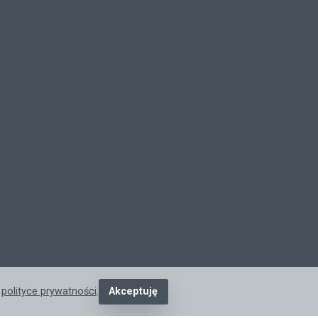
j
polityce prywatności
.
Akceptuję